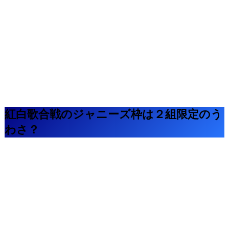
紅白歌合戦のジャニーズ枠は２組限定のう
わさ？