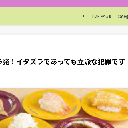
TOP PAGE
cate
多発！イタズラであっても立派な犯罪です